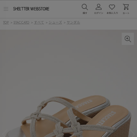
メ
ニ
ュ
TOP
>
STACCATO
>
すべて
>
シューズ
>
サンダル
ー
を
開
く