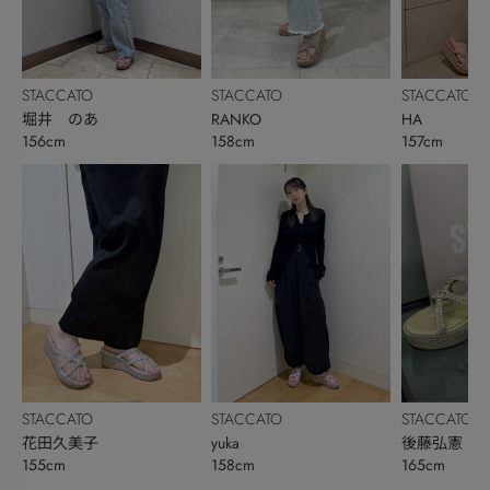
STACCATO
STACCATO
STACCATO
堀井 のあ
RANKO
HA
156cm
158cm
157cm
STACCATO
STACCATO
STACCATO
花田久美子
yuka
後藤弘憲
155cm
158cm
165cm