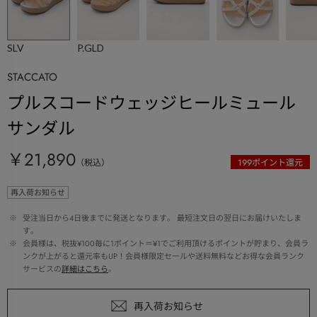
SLV
P.GLD
STACCATO
プルスコードウェッジヒールミュール
サンダル
￥21,890
（税込）
199
ポイント還元
再入荷お知らせ
 ※ 
受注当日から4日後までに発送となります。 最短注文日の翌日にお届けいたしま
す。
 ※ 
会員様は、税抜¥100毎に1ポイント＝¥1でご利用頂けるポイントが貯まり、会員ラ
ンクが上がると還元率もUP！会員様限定セールや送料無料などお得な会員ランク
サービスの
詳細はこちら
。