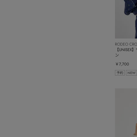
RODEO CR
【UNISE
ン
￥7,700
予約
NEW