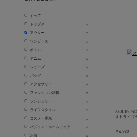
すべて
トップス
アウター
ワンピース
ボトム
デニム
シューズ
バッグ
アクセサリー
ファッション雑貨
ランジェリー
ライフスタイル
AZUL BY M
ストライプ
コスメ・香水
パジャマ・ルームウェア
￥6,990
水着