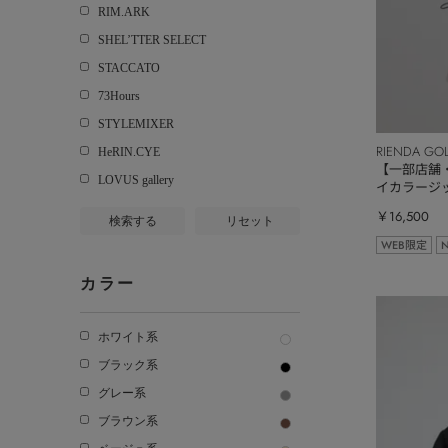
RIM.ARK
SHEL’TTER SELECT
STACCATO
73Hours
STYLEMIXER
RIENDA GO
HeRIN.CYE
【一部店舗・W
LOVUS gallery
イカラージ
￥16,500
検索する
リセット
WEB限定
カラー
ホワイト系
ブラック系
グレー系
ブラウン系