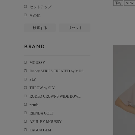
予約
NEW
セットアップ
その他
検索する
リセット
BRAND
MOUSSY
Disney SERIES CREATED by MUS
SLY
THROW by SLY
RODEO CROWNS WIDE BOWL
rienda
RIENDA GOLF
AZUL BY MOUSSY
LAGUA GEM