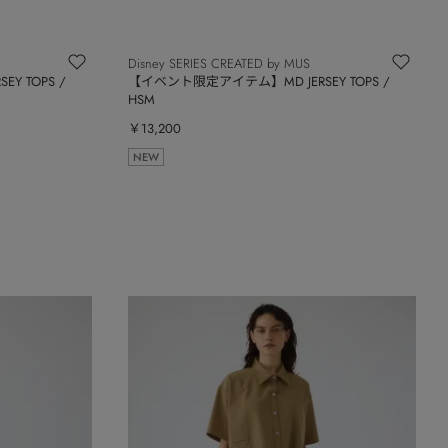
Disney SERIES CREATED by MUS
Y TOPS /
【イベント限定アイテム】MD JERSEY TOPS /
HSM
￥13,200
NEW