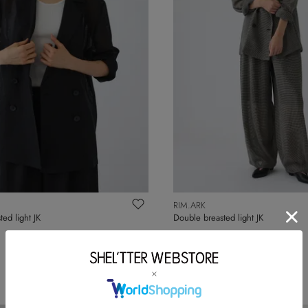
RIM.ARK
ed light JK
Double breasted light JK
￥44,000
NEW