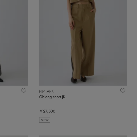
RIM.ARK
Oblong short JK
￥27,500
NEW