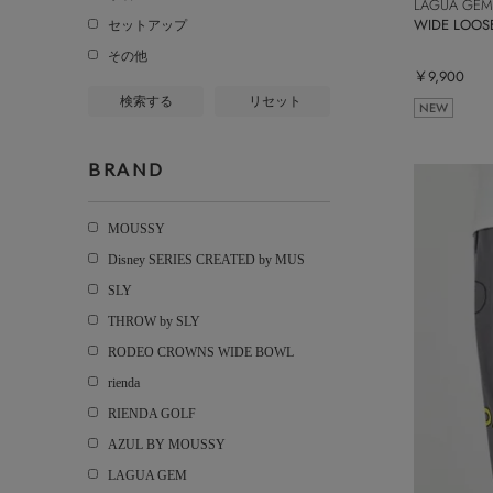
LAGUA GEM
WIDE LOO
セットアップ
その他
￥9,900
検索する
リセット
NEW
BRAND
MOUSSY
Disney SERIES CREATED by MUS
SLY
THROW by SLY
RODEO CROWNS WIDE BOWL
rienda
RIENDA GOLF
AZUL BY MOUSSY
LAGUA GEM