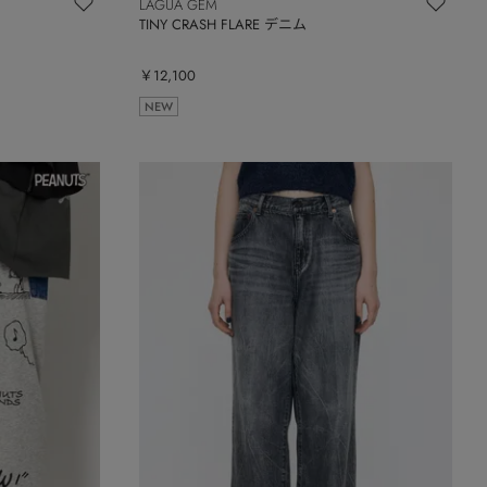
LAGUA GEM
TINY CRASH FLARE デニム
￥12,100
NEW