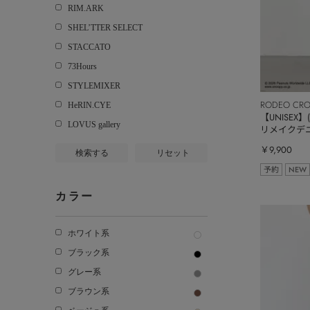
RIM.ARK
SHEL’TTER SELECT
STACCATO
73Hours
STYLEMIXER
RODEO CR
HeRIN.CYE
【UNISEX
LOVUS gallery
リメイクデ
￥9,900
検索する
リセット
予約
NEW
カラー
ホワイト系
ブラック系
グレー系
ブラウン系