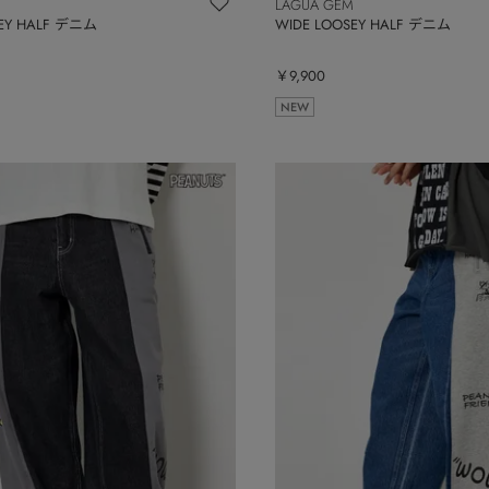
LAGUA GEM
SEY HALF デニム
WIDE LOOSEY HALF デニム
￥9,900
NEW