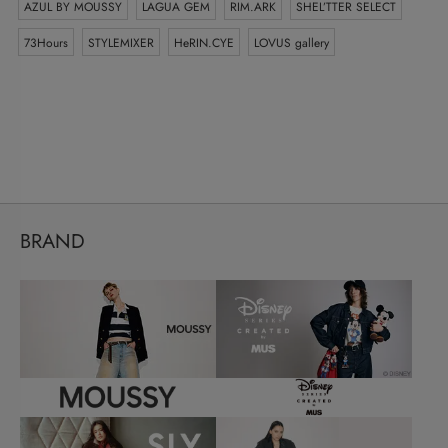
AZUL BY MOUSSY
LAGUA GEM
RIM.ARK
SHEL’TTER SELECT
73Hours
STYLEMIXER
HeRIN.CYE
LOVUS gallery
BRAND