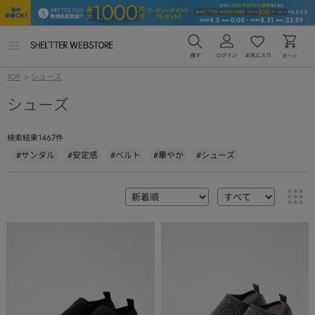
メ
ニ
ュ
TOP
>
シューズ
ー
を
シューズ
開
く
1467
検索結果
件
#サンダル
#安定感
#ベルト
#華やか
#シューズ