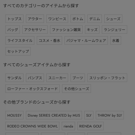
すべてのカテゴリーのアイテムから探す
トップス
アウター
ワンピース
ボトム
デニム
シューズ
バッグ
アクセサリー
ファッション雑貨
キッズ
ランジェリー
ライフスタイル
コスメ・香水
パジャマ・ルームウェア
水着
セットアップ
すべてのシューズアイテムから探す
サンダル
パンプス
スニーカー
ブーツ
スリッポン・フラット
ローファー・オックスフォード
その他シューズ
その他ブランドのシューズから探す
MOUSSY
Disney SERIES CREATED by MUS
SLY
THROW by SLY
RODEO CROWNS WIDE BOWL
rienda
RIENDA GOLF