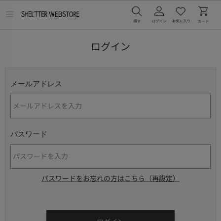
メ
ニ
ュ
ー
ログイン
を
開
く
メールアドレス
パスワード
パスワードをお忘れの方はこちら（再設定）