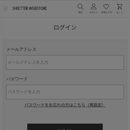
メ
ニ
ュ
ー
ログイン
を
開
く
メールアドレス
パスワード
パスワードをお忘れの方はこちら（再設定）