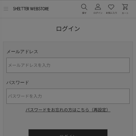
メ
ニ
ュ
ー
ログイン
を
開
く
メールアドレス
パスワード
パスワードをお忘れの方はこちら（再設定）