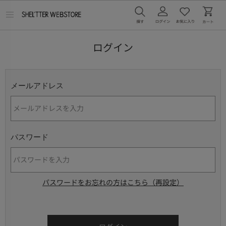
メ
ニ
ュ
ー
ログイン
を
開
く
メールアドレス
パスワード
パスワードをお忘れの方はこちら（再設定）