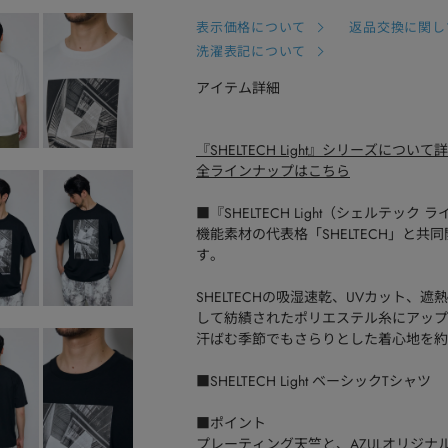
表示価格について
返品交換に関し
洗濯表記について
アイテム詳細
『SHELTECH Light』シリーズについ
全ラインナップはこちら
■『SHELTECH Light（シェルテック
機能素材の代表格「SHELTECH」と共同
す。
SHELTECHの吸湿速乾、UVカット
して紡績されたポリエステル糸にアップ
汗ばむ季節でもさらりとした着心地を約
■SHELTECH Light ベーシックTシャツ
■ポイント
プレーティング天竺と、AZULオリジナル開