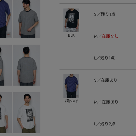
S
残り1点
BLK
M
在庫なし
L
残り1点
S
在庫あり
柄NVY
M
在庫あり
L
残り2点