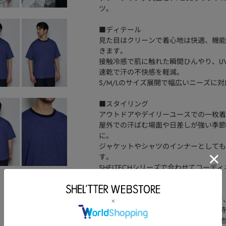
ツ。
■ディテール
見た目はクリーンで着心地は快適、機能
きます。
接触冷感で肌に触れた瞬間ひんやり、U
速乾で汗の不快感を軽減。
S/M/Lのサイズ展開で幅広いニーズに
■スタイリング
アウトドアやデイリーユースでの一枚着
屋外での汗ばむ場面や日差しが強い季節
に。
ジャケットやシャツのインナーとしても
す。
SHELTECHシリーズで合わせてコーデ
■生地
2本の糸を同時に引き入れて編むことで
く肌に馴染む、しっかりとした厚みを持
透けにくく、ストレッチ性に優れ、生地