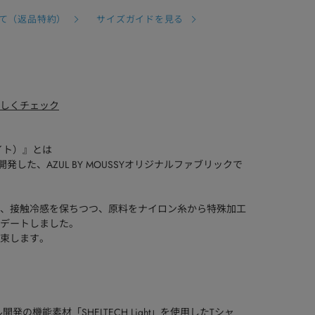
て（返品特約）
サイズガイドを見る
て詳しくチェック
 ライト）』とは
開発した、AZUL BY MOUSSYオリジナルファブリックで
、遮熱、接触冷感を保ちつつ、原料をナイロン糸から特殊加工
デートしました。
束します。
発の機能素材「SHELTECH Light」を使用したTシャ