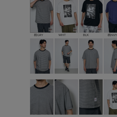
柄GRY
WHT
BLK
柄NVY