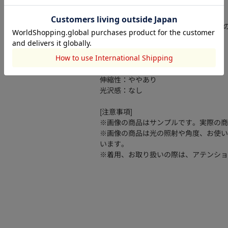
「SHELTECH Light」機能糸を使用。
接触冷感・UVカット・遮熱・吸水速乾
ます。
透け感：なし
裏 地：なし
伸縮性：ややあり
光沢感：なし
[注意事項]
※画像の商品はサンプルです。実際の商
※画像の商品は光の照射や角度、お使い
います。
※着用、お取り扱いの際は、アテンショ