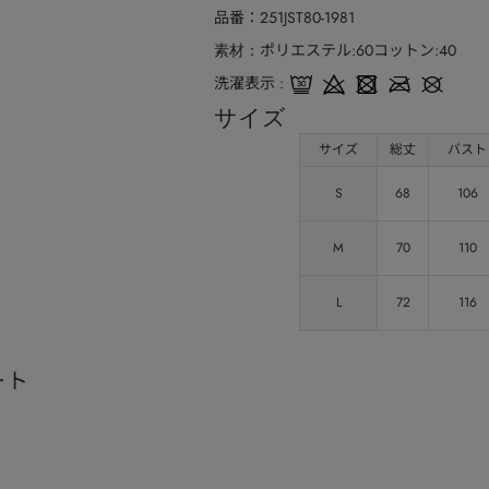
品番
251JST80-1981
ポリエステル:60コットン:40
素材
洗濯表示
サイズ
サイズ
総丈
バスト
S
68
106
M
70
110
L
72
116
ート