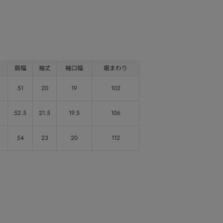
肩幅
袖丈
袖口幅
裾まわり
51
20
19
102
52.5
21.5
19.5
106
54
23
20
112