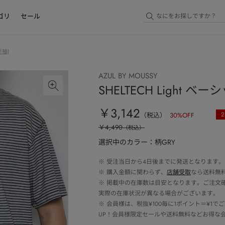
ゴリ
セール
袖)
AZUL BY MOUSSY
SHELTECH Light ベ
￥3,142
2
（税込）
30
%OFF
￥4,490
（税込）
選択中のカラー：柄GRY
※
受注当日から4日後までに発送となります。
※
購入金額に関わらず、
店舗受取
なら送料無
※
掲載中の在庫数は目安となります。ご注文
実際の在庫状況が異なる場合がございます。
※
会員様は、税抜¥100毎に1ポイント＝¥1
UP！会員様限定セールや送料無料などお得な