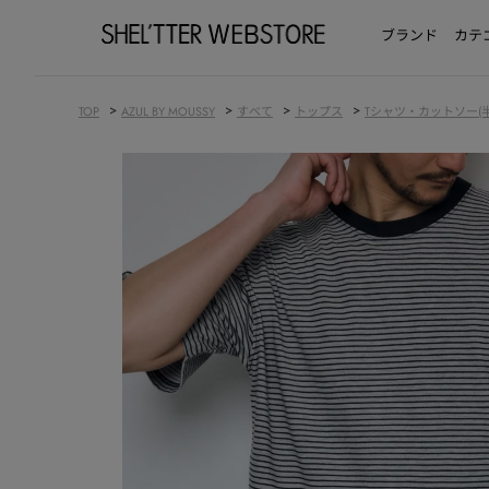
ブランド
カテ
>
>
>
>
TOP
AZUL BY MOUSSY
すべて
トップス
Tシャツ・カットソー(半