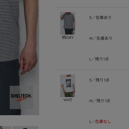
S
在庫あり
柄GRY
M
在庫あり
L
残り1点
S
残り1点
WHT
M
残り1点
L
在庫なし