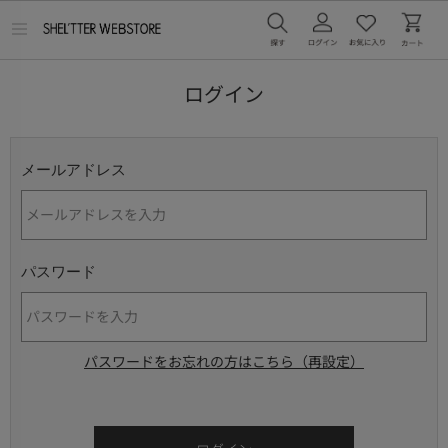
メ
ニ
ュ
ー
ログイン
を
開
く
メールアドレス
パスワード
パスワードをお忘れの方はこちら（再設定）