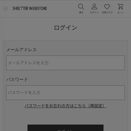
メ
ニ
ュ
ー
ログイン
を
開
く
メールアドレス
パスワード
パスワードをお忘れの方はこちら（再設定）