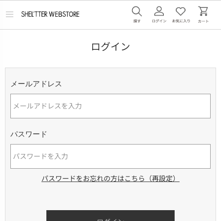
メ
ニ
ュ
ー
ログイン
を
開
く
メールアドレス
パスワード
パスワードをお忘れの方はこちら（再設定）