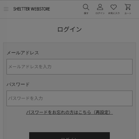
メ
ニ
ュ
ー
ログイン
を
開
く
メールアドレス
パスワード
パスワードをお忘れの方はこちら（再設定）