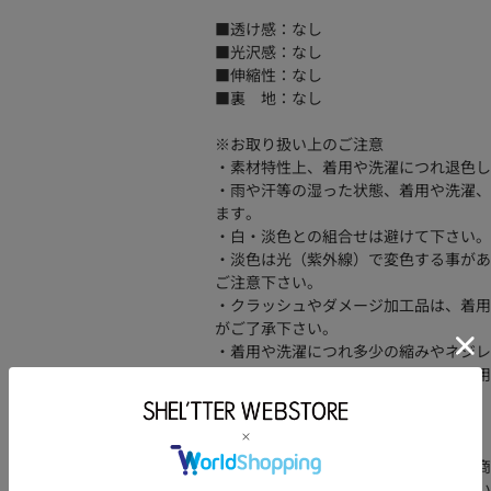
■透け感：なし
■光沢感：なし
■伸縮性：なし
■裏 地：なし
※お取り扱い上のご注意
・素材特性上、着用や洗濯につれ退色し
・雨や汗等の湿った状態、着用や洗濯、
ます。
・白・淡色との組合せは避けて下さい。
・淡色は光（紫外線）で変色する事があ
ご注意下さい。
・クラッシュやダメージ加工品は、着用
がご了承下さい。
・着用や洗濯につれ多少の縮みやネジレ
・ボタンやリベット等の金属付属を使用
る恐れがありますのでご注意下さい。
[注意事項]
※画像の商品はサンプルです。実際の商
※画像の商品は光の照射や角度、お使い