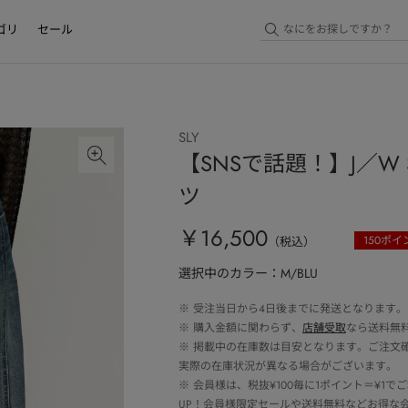
ゴリ
セール
SLY
【SNSで話題！】J／W SOF
ツ
￥16,500
150
ポイ
（税込）
選択中のカラー：M/BLU
※
受注当日から4日後までに発送となります。
※
購入金額に関わらず、
店舗受取
なら送料無
※
掲載中の在庫数は目安となります。ご注文
実際の在庫状況が異なる場合がございます。
※
会員様は、税抜¥100毎に1ポイント＝¥1
UP！会員様限定セールや送料無料などお得な