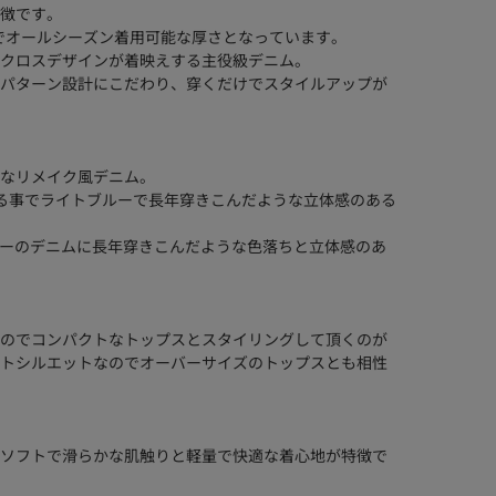
徴です。
るのでオールシーズン着用可能な厚さとなっています。
クロスデザインが着映えする主役級デニム。
パターン設計にこだわり、穿くだけでスタイルアップが
なリメイク風デニム。
れる事でライトブルーで長年穿きこんだような立体感のある
カラーのデニムに長年穿きこんだような色落ちと立体感のあ
のでコンパクトなトップスとスタイリングして頂くのが
トシルエットなのでオーバーサイズのトップスとも相性
ソフトで滑らかな肌触りと軽量で快適な着心地が特徴で