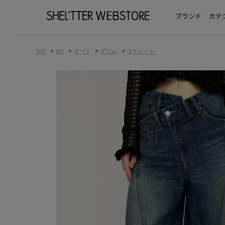
ブランド
カテ
>
>
>
>
TOP
SLY
すべて
デニム
ストレート