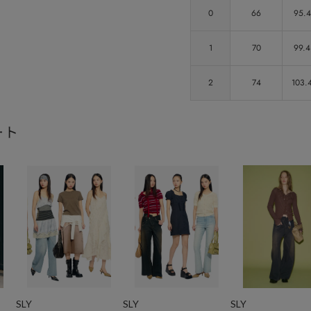
0
66
95.4
1
70
99.4
2
74
103.
ート
SLY
SLY
SLY