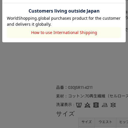
います。
※着用、お取り扱いの際は、アテンショ
※一部予約商品につきましては生産上の
ざいます。
※追加生産商品は、一部の店舗、通販で
品番
030JSR11-4211
コットン:70再生繊維（セルロース
素材
洗濯表示
サイズ
サイズ
ウエスト
ヒッ