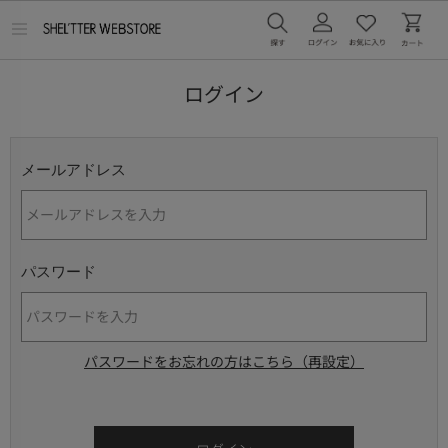
メ
ニ
ュ
ー
ログイン
を
開
く
メールアドレス
パスワード
パスワードをお忘れの方はこちら（再設定）