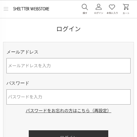
メ
ニ
ュ
ー
ログイン
を
開
く
メールアドレス
パスワード
パスワードをお忘れの方はこちら（再設定）