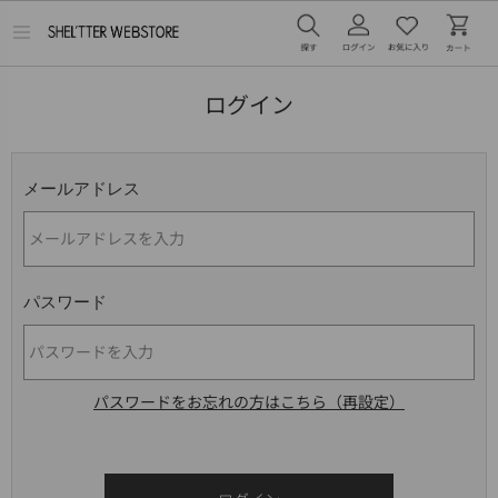
メ
ニ
ュ
ー
ログイン
を
開
く
メールアドレス
パスワード
パスワードをお忘れの方はこちら（再設定）