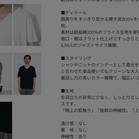
■ディテール
顔周りをすっきり見せる開き具合のVネ
枚。
素材は超長綿100％のフライス生地を
袖口・裾はフラット仕上げですっきりと
S/M/Lのジャストサイズ展開。
■スタイリング
シャツやニットのインナーとして首元を
と合わせた単品使いでもクリーンな大人
着回し力の高いカラー展開で、幅広いコ
■生地
毛羽立ちが非常に少なく、しっとりとし
スです。
「極上の肌触り」「抜群の伸縮性」「上
透け感：なし
裏 地：なし
伸縮性：あり