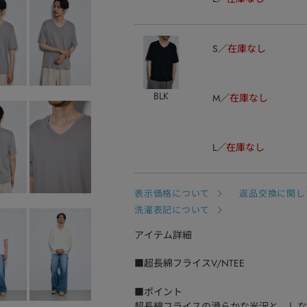
S
在庫なし
BLK
M
在庫なし
L
在庫なし
表示価格について
返品交換に関し
洗濯表記について
アイテム詳細
■超長綿フライスV/NTEE
■ポイント
超長綿フライスの滑らかな光沢と、しな