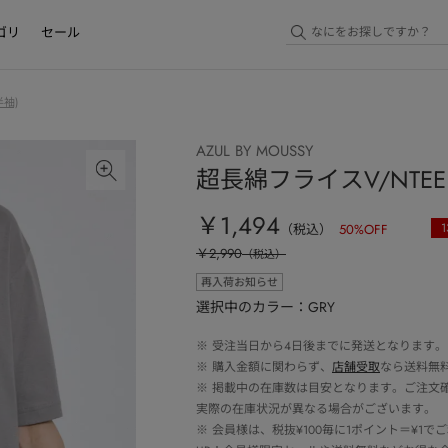
ゴリ
セール
袖)
AZUL BY MOUSSY
超長綿フライスV/NTEE
￥1,494
1
（税込）
50
%OFF
￥2,990
（税込）
再入荷お知らせ
選択中のカラー：GRY
※
受注当日から4日後までに発送となります。
※
購入金額に関わらず、
店舗受取
なら送料無
※
掲載中の在庫数は目安となります。ご注文
実際の在庫状況が異なる場合がございます。
※
会員様は、税抜¥100毎に1ポイント＝¥1