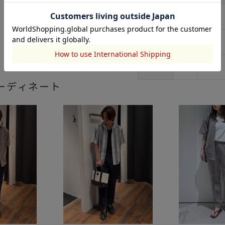
S
68
102
M
70
106
L
72
110
ーディネート