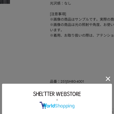
光沢感：なし
[注意事項]
※画像の商品はサンプルです。実際の商
※画像の商品は光の照射や角度、お使い
います。
※着用、お取り扱いの際は、アテンショ
品番
251JSH80-4001
コットン:100
素材
洗濯表示
サイズ
サイズ
総丈
バスト