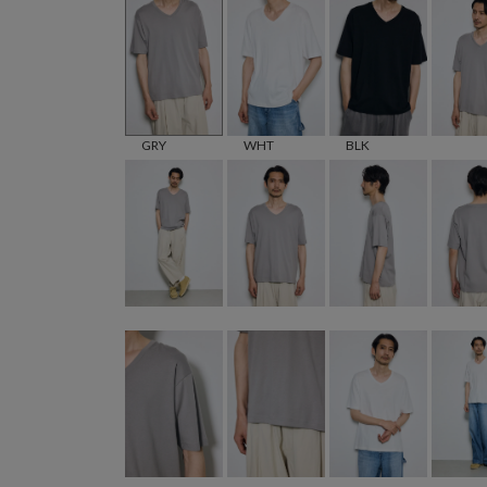
GRY
WHT
BLK