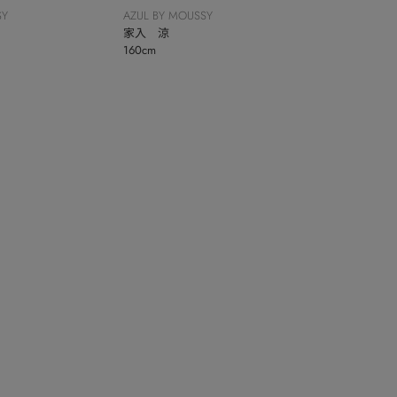
SY
AZUL BY MOUSSY
家入 涼
160cm