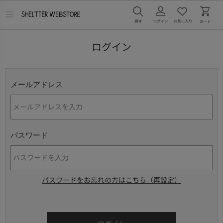
メ
ニ
ュ
ー
ログイン
を
開
く
メールアドレス
パスワード
パスワードをお忘れの方はこちら（再設定）