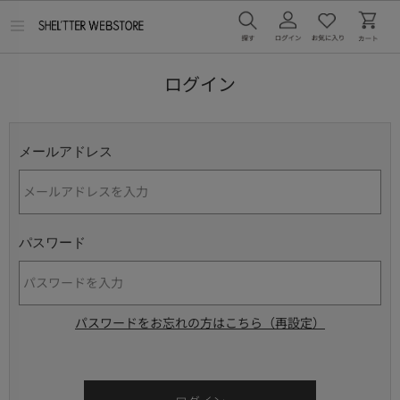
メ
ニ
ュ
ー
ログイン
を
開
く
メールアドレス
パスワード
パスワードをお忘れの方はこちら（再設定）