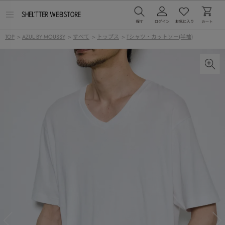
メ
ニ
ュ
TOP
>
AZUL BY MOUSSY
>
すべて
>
トップス
>
Tシャツ・カットソー(半袖)
ー
を
開
く