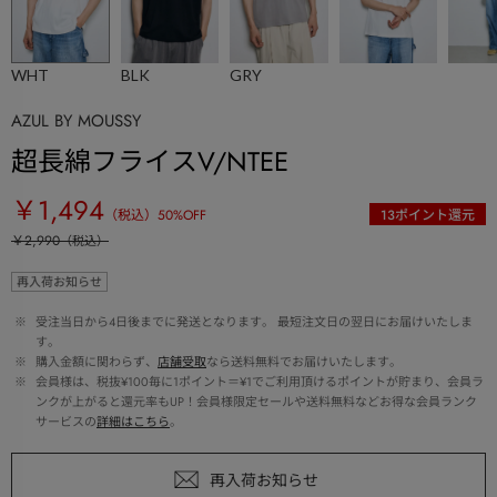
WHT
BLK
GRY
AZUL BY MOUSSY
超長綿フライスV/NTEE
￥1,494
（税込）
50
%OFF
13
ポイント還元
￥2,990
（税込）
再入荷お知らせ
 ※ 
受注当日から4日後までに発送となります。 最短注文日の翌日にお届けいたしま
す。
 ※ 
購入金額に関わらず、
店舗受取
なら送料無料でお届けいたします。
 ※ 
会員様は、税抜¥100毎に1ポイント＝¥1でご利用頂けるポイントが貯まり、会員ラ
ンクが上がると還元率もUP！会員様限定セールや送料無料などお得な会員ランク
サービスの
詳細はこちら
。