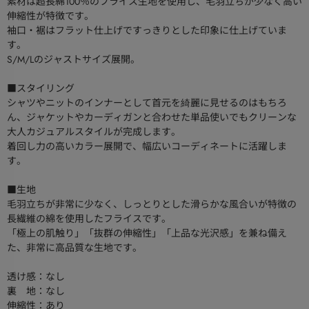
素材は超長綿100％のフライス生地を使用し、毛羽立ちが少なく高い
伸縮性が特徴です。
袖口・裾はフラット仕上げですっきりとした印象に仕上げていま
す。
S/M/Lのジャストサイズ展開。
■スタイリング
シャツやニットのインナーとして首元を綺麗に見せるのはもちろ
ん、ジャケットやカーディガンと合わせた単品使いでもクリーンな
大人カジュアルスタイルが完成します。
着回し力の高いカラー展開で、幅広いコーディネートに活躍しま
す。
■生地
毛羽立ちが非常に少なく、しっとりとした滑らかな風合いが特徴の
長繊維の綿を使用したフライスです。
「極上の肌触り」「抜群の伸縮性」「上品な光沢感」を兼ね備え
た、非常に高品質な生地です。
透け感：なし
裏 地：なし
伸縮性：あり