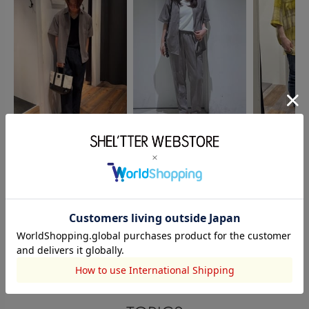
AZUL BY MOUSSY
AZUL BY MOUSSY
AZUL BY MO
吉川颯人
森本恋
家入 涼
177cm
156cm
160cm
このアイテムを見た人がチェックしている商品
閲覧中カテゴリーのランキング