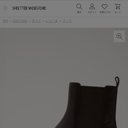
メ
ニ
ュ
TOP
>
STACCATO
>
すべて
>
シューズ
>
ブーツ
ー
を
開
く