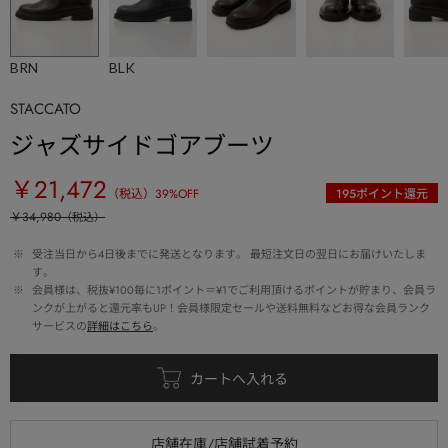
BRN
BLK
STACCATO
ジャズサイドゴアブーツ
￥21,472
（税込）
39
%OFF
195
ポイント還元
￥34,980
（税込）
 ※ 
受注当日から4日後までに発送となります。 最短注文日の翌日にお届けいたしま
す。
 ※ 
会員様は、税抜¥100毎に1ポイント＝¥1でご利用頂けるポイントが貯まり、会員ラ
ンクが上がると還元率もUP！会員様限定セールや送料無料などお得な会員ランク
サービスの
詳細はこちら
。