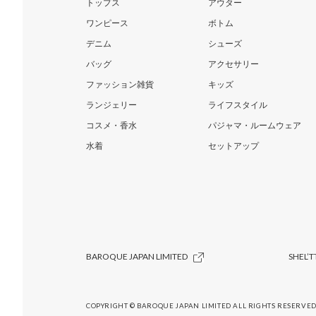
トップス
アウター
ワンピース
ボトム
デニム
シューズ
バッグ
アクセサリー
ファッション雑貨
キッズ
ランジェリー
ライフスタイル
コスメ・香水
パジャマ・ルームウェア
水着
セットアップ
BAROQUE JAPAN LIMITED
SHEL’T
COPYRIGHT © BAROQUE JAPAN LIMITED ALL RIGHTS RESERVED