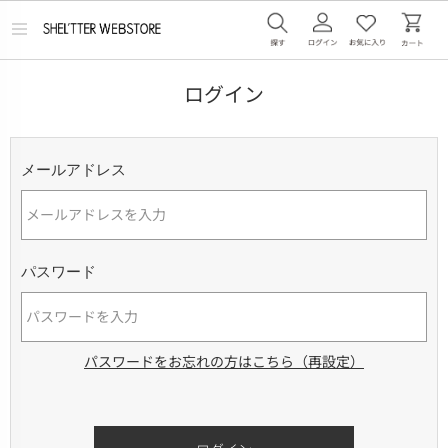
メ
ニ
ュ
ー
ログイン
を
開
く
メールアドレス
パスワード
パスワードをお忘れの方はこちら（再設定）