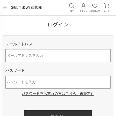
メ
ニ
ュ
ー
ログイン
を
開
く
メールアドレス
パスワード
パスワードをお忘れの方はこちら（再設定）