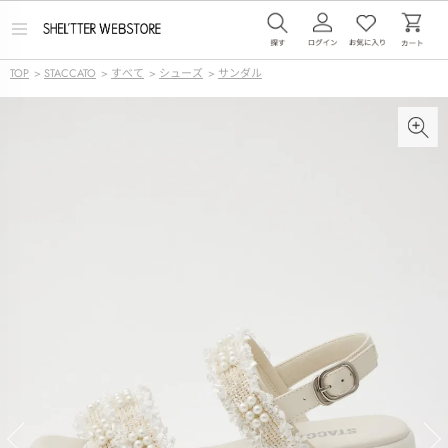
メ
ニ
ュ
TOP
>
STACCATO
>
すべて
>
シューズ
>
サンダル
ー
を
開
く