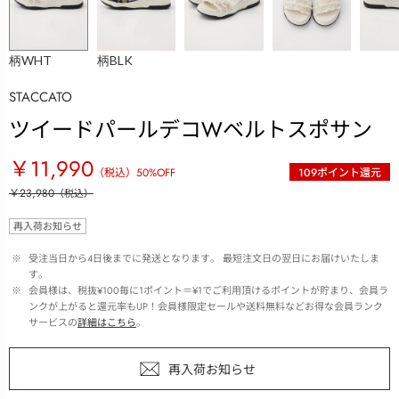
柄WHT
柄BLK
STACCATO
ツイードパールデコWベルトスポサン
￥11,990
（税込）
50
%OFF
109
ポイント還元
￥23,980
（税込）
再入荷お知らせ
 ※ 
受注当日から4日後までに発送となります。 最短注文日の翌日にお届けいたしま
す。
 ※ 
会員様は、税抜¥100毎に1ポイント＝¥1でご利用頂けるポイントが貯まり、会員ラ
ンクが上がると還元率もUP！会員様限定セールや送料無料などお得な会員ランク
サービスの
詳細はこちら
。