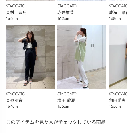
STACCATO
STACCATO
STACCATO
奥村 奈月
赤井椎菜
成海 菜音
164cm
162cm
168cm
STACCATO
STACCATO
STACCATO
奥泉風音
増田 愛夏
角田愛恵
164cm
155cm
155cm
このアイテムを見た人がチェックしている商品