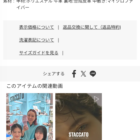
素材
甲材:ポリエステル 牛革 裏地:合成皮革 中敷き:マイクロファ
イバー
表示価格について
|
返品交換に関して（返品特約)
洗濯表記について
|
サイズガイドを見る
|
シェアする
このアイテムの関連動画