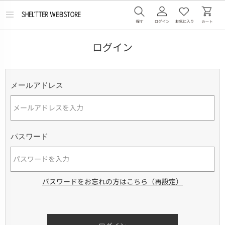
メ
ニ
ュ
ー
ログイン
を
開
く
メールアドレス
パスワード
パスワードをお忘れの方はこちら（再設定）