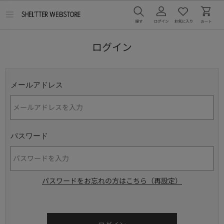
メ
ニ
ュ
ー
ログイン
を
開
く
メールアドレス
パスワード
パスワードをお忘れの方はこちら（再設定）