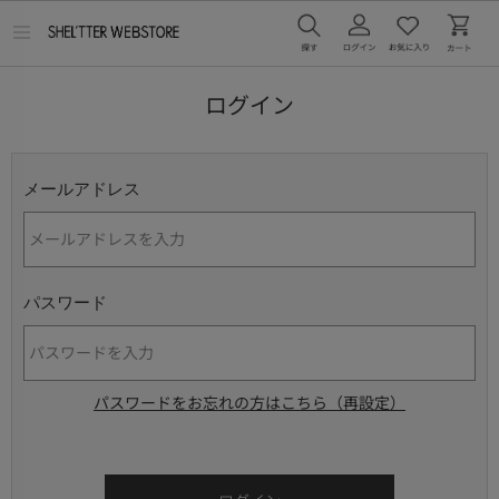
メ
ニ
ュ
ー
ログイン
を
開
く
メールアドレス
パスワード
パスワードをお忘れの方はこちら（再設定）