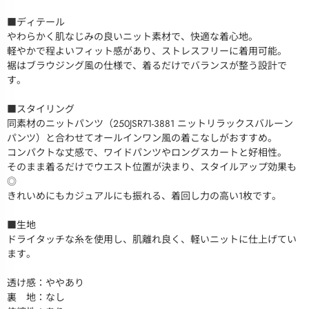
■ディテール
やわらかく肌なじみの良いニット素材で、快適な着心地。
軽やかで程よいフィット感があり、ストレスフリーに着用可能。
裾はブラウジング風の仕様で、着るだけでバランスが整う設計で
す。
■スタイリング
同素材のニットパンツ（250JSR71-3881 ニットリラックスバルーン
パンツ）と合わせてオールインワン風の着こなしがおすすめ。
コンパクトな丈感で、ワイドパンツやロングスカートと好相性。
そのまま着るだけでウエスト位置が決まり、スタイルアップ効果も
◎
きれいめにもカジュアルにも振れる、着回し力の高い1枚です。
■生地
ドライタッチな糸を使用し、肌離れ良く、軽いニットに仕上げてい
ます。
透け感：ややあり
裏 地：なし