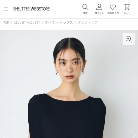
メ
ニ
ュ
TOP
>
AZUL BY MOUSSY
>
すべて
>
トップス
>
タンクトップ
ー
を
開
く