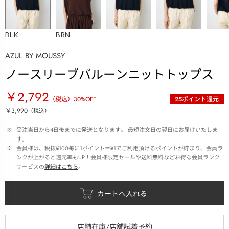
BLK
BRN
AZUL BY MOUSSY
ノースリーブバルーンニットトップス
￥2,792
（税込）
30
%OFF
25
ポイント還元
￥3,990
（税込）
 ※ 
受注当日から4日後までに発送となります。 最短注文日の翌日にお届けいたしま
す。
 ※ 
会員様は、税抜¥100毎に1ポイント＝¥1でご利用頂けるポイントが貯まり、会員ラ
ンクが上がると還元率もUP！会員様限定セールや送料無料などお得な会員ランク
サービスの
詳細はこちら
。