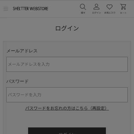
メ
ニ
ュ
ー
ログイン
を
開
く
メールアドレス
パスワード
パスワードをお忘れの方はこちら（再設定）