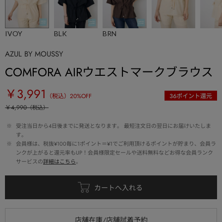
IVOY
BLK
BRN
AZUL BY MOUSSY
COMFORA AIRウエストマークブラウス
￥3,991
（税込）
20
%OFF
36
ポイント還元
￥4,990
（税込）
 ※ 
受注当日から4日後までに発送となります。 最短注文日の翌日にお届けいたしま
す。
 ※ 
会員様は、税抜¥100毎に1ポイント＝¥1でご利用頂けるポイントが貯まり、会員ラ
ンクが上がると還元率もUP！会員様限定セールや送料無料などお得な会員ランク
サービスの
詳細はこちら
。