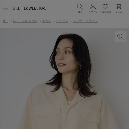
メ
ニ
ュ
TOP
>
AZUL BY MOUSSY
>
すべて
>
トップス
>
シャツ・ブラウス
ー
を
開
く