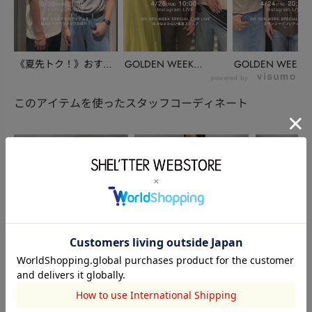
《夏先トク！》おすす
GOLDEN WEEK
GOLDEN WEEK
めアイテムを越谷レ
SPECIAL ...
SPECIAL ...
powered by
イ...
このアイテムを使ったスタッフコーディネート
AZUL BY MOUSSY
AZUL BY MOUSSY
AZUL BY MO