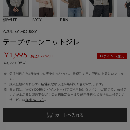
柄WHT
IVOY
BRN
AZUL BY MOUSSY
テープヤーンニットジレ
￥1,995
（税込）
60
%OFF
18
ポイント還元
￥4,990
（税込）
 ※ 
受注当日から4日後までに発送となります。 最短注文日の翌日にお届けいたしま
す。
 ※ 
購入金額に関わらず、
店舗受取
なら送料無料でお届けいたします。
 ※ 
会員様は、税抜¥100毎に1ポイント＝¥1でご利用頂けるポイントが貯まり、会員ラ
ンクが上がると還元率もUP！会員様限定セールや送料無料などお得な会員ランク
サービスの
詳細はこちら
。