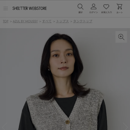
メ
ニ
ュ
TOP
>
AZUL BY MOUSSY
>
すべて
>
トップス
>
タンクトップ
ー
を
開
く