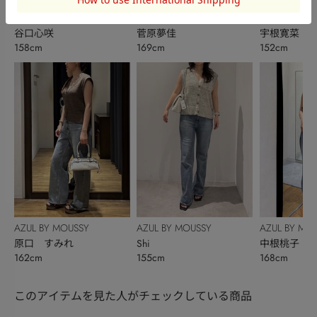
AZUL BY MOUSSY
AZUL BY MOUSSY
AZUL BY MO
谷口心咲
菅原夢佳
宇根寛菜
158cm
169cm
152cm
AZUL BY MOUSSY
AZUL BY MOUSSY
AZUL BY MO
原口 すみれ
Shi
中根桃子
162cm
155cm
168cm
このアイテムを見た人がチェックしている商品