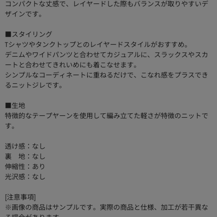
コンパクトな丈感で、レイヤードした際もバランスが取りやすいデ
ザインです。
■スタイリング
Tシャツやタンクトップとのレイヤードスタイルがおすすめ。
デニムやワイドパンツと合わせてカジュアルに、スラックスやスカ
ートと合わせてきれいめにも着こなせます。
シンプルなコーディネートに重ねるだけで、こなれ感をプラスでき
るニットジレです。
■生地
特徴的なテープヤーンを使用して編み立てた軽さが特徴のニットで
す。
透け感：なし
裏 地：なし
伸縮性：あり
光沢感：なし
[注意事項]
※画像の商品はサンプルです。実際の商品と仕様、加工が若干異な