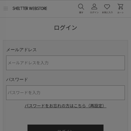
メ
ニ
ュ
ー
ログイン
を
開
く
メールアドレス
パスワード
パスワードをお忘れの方はこちら（再設定）