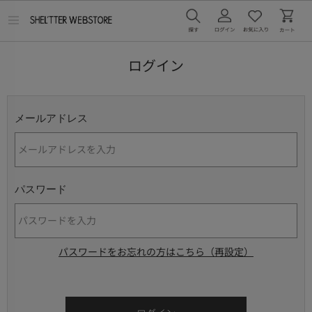
メ
ニ
ュ
ー
ログイン
を
開
く
メールアドレス
パスワード
パスワードをお忘れの方はこちら（再設定）