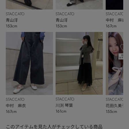
STACCATO
STACCATO
STACCATO
青山澪
青山澪
中村 麻衣
153cm
153cm
167cm
STACCATO
STACCATO
STACCATO
川渕 琴葉
中村 麻衣
花田久美子
161cm
167cm
155cm
このアイテムを見た人がチェックしている商品