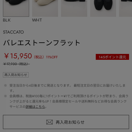
BLK
WHT
STACCATO
バレエストーンフラット
￥15,950
（税込）
11
%OFF
145
ポイント還元
￥17,930
（税込）
再入荷お知らせ
 ※ 
受注当日から4日後までに発送となります。 最短注文日の翌日にお届けいたしま
す。
 ※ 
会員様は、税抜¥100毎に1ポイント＝¥1でご利用頂けるポイントが貯まり、会員ラ
ンクが上がると還元率もUP！会員様限定セールや送料無料などお得な会員ランク
サービスの
詳細はこちら
。