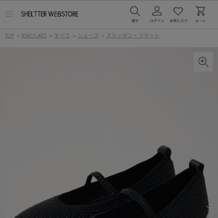
メ
ニ
ュ
TOP
>
STACCATO
>
すべて
>
シューズ
>
スリッポン・フラット
ー
を
開
く