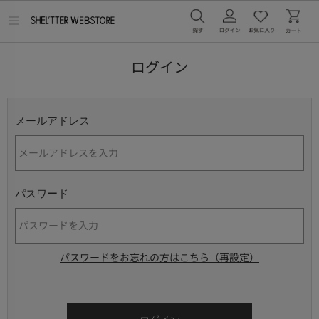
メ
ニ
ュ
ー
ログイン
を
開
く
メールアドレス
パスワード
パスワードをお忘れの方はこちら（再設定）