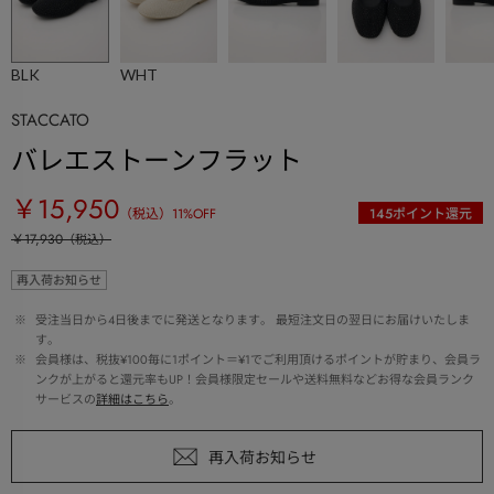
BLK
WHT
STACCATO
バレエストーンフラット
￥15,950
（税込）
11
%OFF
145
ポイント還元
￥17,930
（税込）
再入荷お知らせ
 ※ 
受注当日から4日後までに発送となります。 最短注文日の翌日にお届けいたしま
す。
 ※ 
会員様は、税抜¥100毎に1ポイント＝¥1でご利用頂けるポイントが貯まり、会員ラ
ンクが上がると還元率もUP！会員様限定セールや送料無料などお得な会員ランク
サービスの
詳細はこちら
。