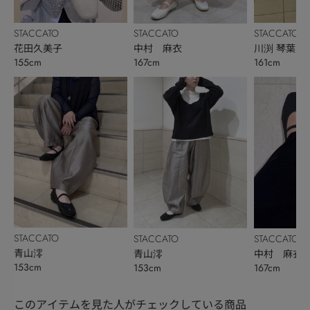
STACCATO
STACCATO
STACCATO
花田久美子
川渕 琴葉
中村 麻衣
155cm
161cm
167cm
STACCATO
STACCATO
STACCATO
青山澪
青山澪
中村 麻衣
153cm
153cm
167cm
このアイテムを見た人がチェックしている商品