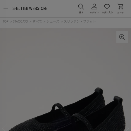
メ
ニ
ュ
TOP
>
STACCATO
>
すべて
>
シューズ
>
スリッポン・フラット
ー
を
開
く