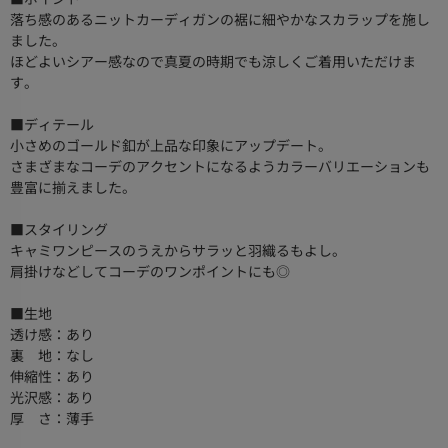
落ち感のあるニットカーディガンの裾に細やかなスカラップを施し
ました。
ほどよいシアー感なので真夏の時期でも涼しくご着用いただけま
す。
■ディテール
小さめのゴールド釦が上品な印象にアップデート。
さまざまなコーデのアクセントになるようカラーバリエーションも
豊富に揃えました。
■スタイリング
キャミワンピースのうえからサラッと羽織るもよし。
肩掛けなどしてコーデのワンポイントにも◎
■生地
透け感：あり
裏 地：なし
伸縮性：あり
光沢感：あり
厚 さ：薄手