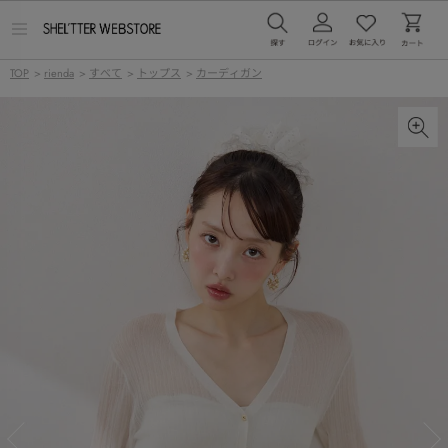
メ
ニ
ュ
TOP
>
rienda
>
すべて
>
トップス
>
カーディガン
ー
を
開
く