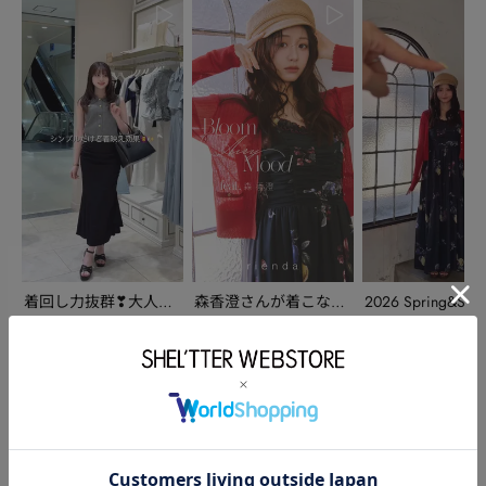
着回し力抜群❣大人気
森香澄さんが着こなす
2026 Spring&Sum
のスカートが再登場♡
4月LOOKが公開✨
C...
powered by
このアイテムを使ったスタッフコーディネート