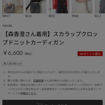
WHT
BLK
RED
PNK
BLU
rienda
【森香澄さん着用】スカラップクロッ
プドニットカーディガン
￥6,600
（税込）
60
ポイント還元
再入荷お知らせ
 ※ 
受注当日から4日後までに発送となります。 最短注文日の翌日にお届けいたしま
す。
 ※ 
購入金額に関わらず、
店舗受取
なら送料無料でお届けいたします。
 ※ 
会員様は、税抜¥100毎に1ポイント＝¥1でご利用頂けるポイントが貯まり、会員ラ
ンクが上がると還元率もUP！会員様限定セールや送料無料などお得な会員ランク
サービスの
詳細はこちら
。