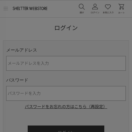
メ
ニ
ュ
ー
ログイン
を
開
く
メールアドレス
パスワード
パスワードをお忘れの方はこちら（再設定）