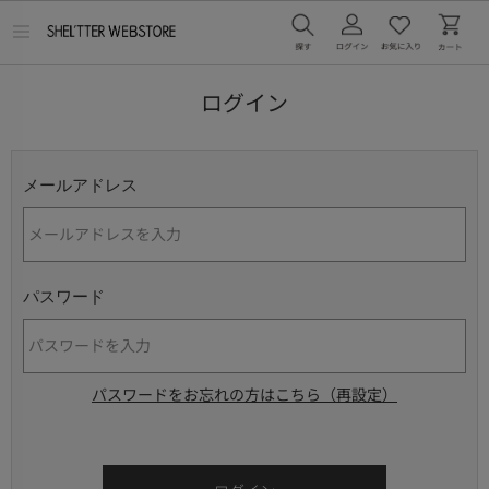
メ
ニ
ュ
ー
ログイン
を
開
く
メールアドレス
パスワード
パスワードをお忘れの方はこちら（再設定）