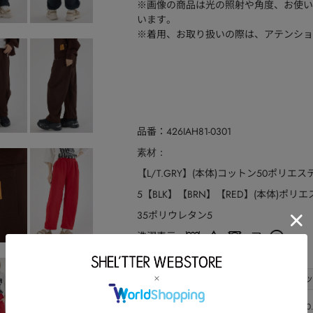
※画像の商品は光の照射や角度、お使い
います。
※着用、お取り扱いの際は、アテンショ
品番
426IAH81-0301
素材
【L/T.GRY】(本体)コットン50ポリエ
5【BLK】【BRN】【RED】(本体)ポリ
35ポリウレタン5
洗濯表示
サイズ
サイズ
ウエスト
ヒッ
M
60
110