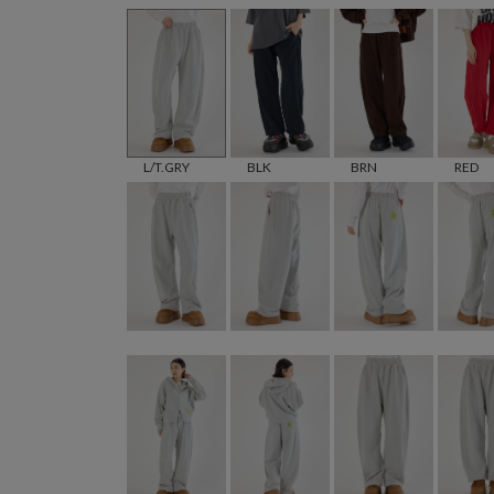
L/T.GRY
BLK
BRN
RED