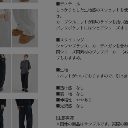
■ディテール
しっかりとした生地感のスウェットを使
き。
カーブシルエットが脚のラインを拾い過
バックポケットにはシェアシリーズオリ
■スタイリング
シャツやブラウス、カーディガンを合わ
同シリーズ同素材のジップパーカー（426I
プもおすすめ。
■生地
リベットがついておりますので、引っ掛
■透け感：なし
■裏 地：なし
■伸縮性：ややあり
■光沢感：なし
[注意事項]
※画像の商品はサンプルです。実際の商