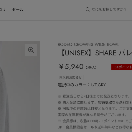
ゴリ
セール
RODEO CROWNS WIDE BOWL
【UNISEX】SHARE
￥5,940
54
ポイン
（税込）
再入荷お知らせ
選択中のカラー：L/T.GRY
※
受注当日から4日後までに発送となります。
※
購入金額に関わらず、
店舗受取
なら送料無
※
掲載中の在庫数は目安となります。ご注文
実際の在庫状況が異なる場合がございます。
※
会員様は、税抜¥100毎に1ポイント＝¥1
UP！会員様限定セールや送料無料などお得な