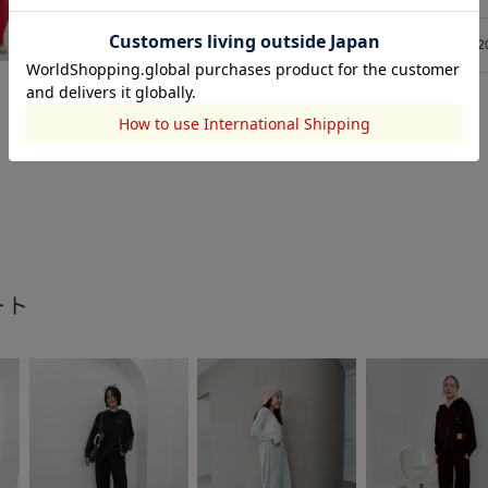
L
66
12
ート