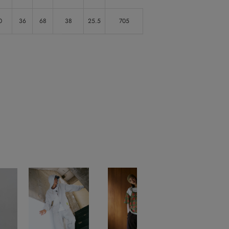
0
36
68
38
25.5
705