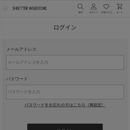
メ
ニ
ュ
ー
ログイン
を
開
く
メールアドレス
パスワード
パスワードをお忘れの方はこちら（再設定）