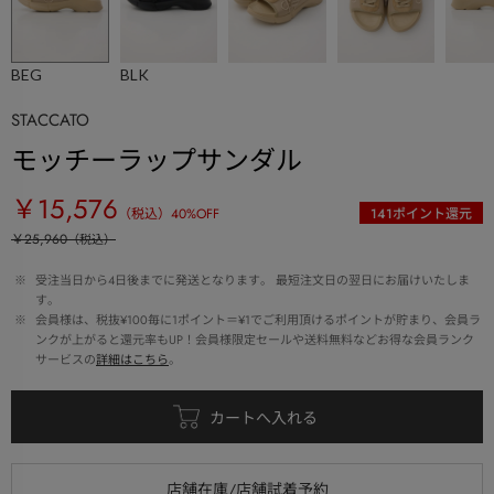
BEG
BLK
STACCATO
モッチーラップサンダル
￥15,576
（税込）
40
%OFF
141
ポイント還元
￥25,960
（税込）
 ※ 
受注当日から4日後までに発送となります。 最短注文日の翌日にお届けいたしま
す。
 ※ 
会員様は、税抜¥100毎に1ポイント＝¥1でご利用頂けるポイントが貯まり、会員ラ
ンクが上がると還元率もUP！会員様限定セールや送料無料などお得な会員ランク
サービスの
詳細はこちら
。