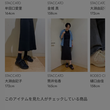
STACCATO
STACCATO
STACCATO
牟田口愛里
金城 真
大淵由記子
164cm
158cm
172cm
STACCATO
STACCATO
RODEO CRO
大淵由記子
筒井佑香
BOWL
樋口由佳
172cm
165cm
158cm
このアイテムを見た人がチェックしている商品