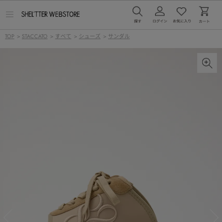
メ
ニ
ュ
TOP
>
STACCATO
>
すべて
>
シューズ
>
サンダル
ー
を
開
く