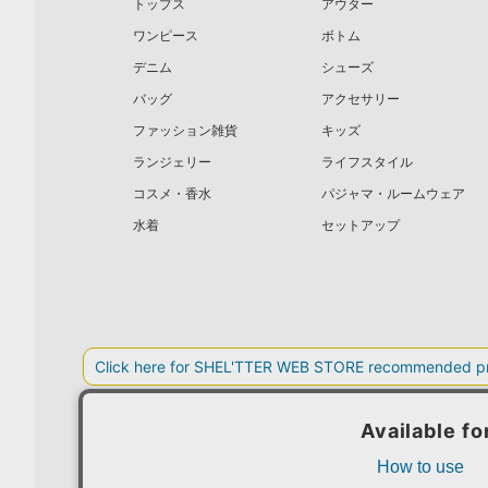
トップス
アウター
ワンピース
ボトム
デニム
シューズ
バッグ
アクセサリー
ファッション雑貨
キッズ
ランジェリー
ライフスタイル
コスメ・香水
パジャマ・ルームウェア
水着
セットアップ
BAROQUE JAPAN LIMITED
SHEL’T
COPYRIGHT © BAROQUE JAPAN LIMITED ALL RIGHTS RESERVED