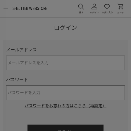
メ
ニ
ュ
ー
ログイン
を
開
く
メールアドレス
パスワード
パスワードをお忘れの方はこちら（再設定）