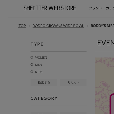
ブランド
カテ
TOP
RODEO CROWNS WIDE BOWL
RODDY’S BI
EVE
TYPE
WOMEN
MEN
KIDS
検索する
リセット
CATEGORY