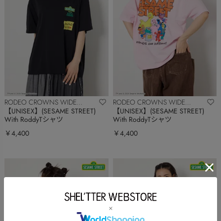
RODEO CROWNS WIDE
RODEO CROWNS WIDE
BOWL
BOWL
【UNISEX】(SESAME STREET)
【UNISEX】(SESAME STREET)
With RoddyTシャツ
With RoddyTシャツ
￥4,400
￥4,400