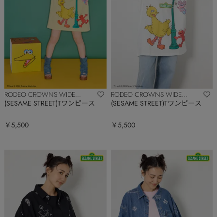
RODEO CROWNS WIDE
RODEO CROWNS WIDE
BOWL
BOWL
(SESAME STREET)Tワンピース
(SESAME STREET)Tワンピース
￥5,500
￥5,500