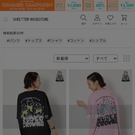
メ
ニ
ュ
50
検索結果
件
ー
を
#パンツ
#トップス
#Tシャツ
#コットン
#シンプル
開
く