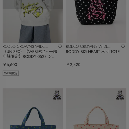
RODEO CROWNS WIDE
RODEO CROWNS WIDE
BOWL
BOWL
（UNISEX）【WEB限定・一部
RODDY BIG HEART MINI TOTE
店舗限定】RODDY 0528 ジッ
プパーカー
￥6,600
￥2,420
WEB限定