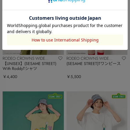
RODEO CROWNS WIDE
RODEO CROWNS WIDE
BOWL
BOWL
【UNISEX】(SESAME STREET)
(SESAME STREET)Tワンピース
With RoddyTシャツ
￥4,400
￥5,500