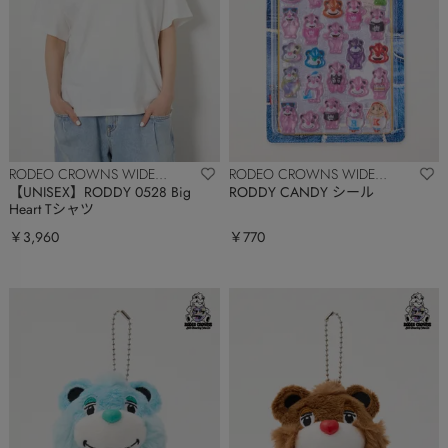
RODEO CROWNS WIDE
RODEO CROWNS WIDE
BOWL
BOWL
【UNISEX】RODDY 0528 Big
RODDY CANDY シール
Heart Tシャツ
￥3,960
￥770