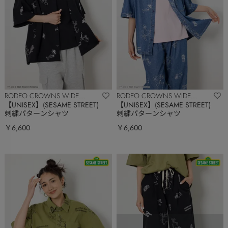
RODEO CROWNS WIDE
RODEO CROWNS WIDE
BOWL
BOWL
【UNISEX】(SESAME STREET)
【UNISEX】(SESAME STREET)
刺繍パターンシャツ
刺繍パターンシャツ
￥6,600
￥6,600