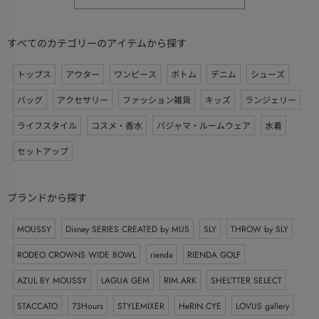
すべてのカテゴリーのアイテムから探す
トップス
アウター
ワンピース
ボトム
デニム
シューズ
バッグ
アクセサリー
ファッション雑貨
キッズ
ランジェリー
ライフスタイル
コスメ・香水
パジャマ・ルームウェア
水着
セットアップ
ブランドから探す
MOUSSY
Disney SERIES CREATED by MUS
SLY
THROW by SLY
RODEO CROWNS WIDE BOWL
rienda
RIENDA GOLF
AZUL BY MOUSSY
LAGUA GEM
RIM.ARK
SHEL’TTER SELECT
STACCATO
73Hours
STYLEMIXER
HeRIN.CYE
LOVUS gallery