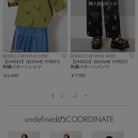
RODEO CROWNS WIDE
RODEO CROWNS WIDE
BOWL
BOWL
【UNISEX】(SESAME STREET)
【UNISEX】(SESAME STREET)
刺繍パターンシャツ
刺繍パターンパンツ
￥6,600
￥7,700
1
2
...2
＞
undefinedのCOORDINATE