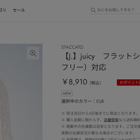
ゴリ
セール
STACCATO
【J.】juicy フラ
フリー）対応
￥8,910
81
ポイント
（税込）
NEW
選択中のカラー：CLR
※
受注当日から4日後までに発送となります。
※
購入金額に関わらず、
店舗受取
なら送料無
※
掲載中の在庫数は目安となります。ご注文
実際の在庫状況が異なる場合がございます。
※
会員様は、税抜¥100毎に1ポイント＝¥1