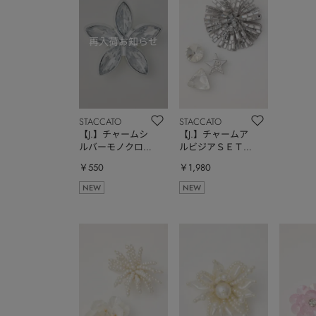
STACCATO
STACCATO
【J.】チャームシ
【J.】チャームア
ルバーモノクロム
ルビジアＳＥＴ
フラワー（ピンサ
（ピンサイズフリ
￥550
￥1,980
イズ小）
ー）
NEW
NEW