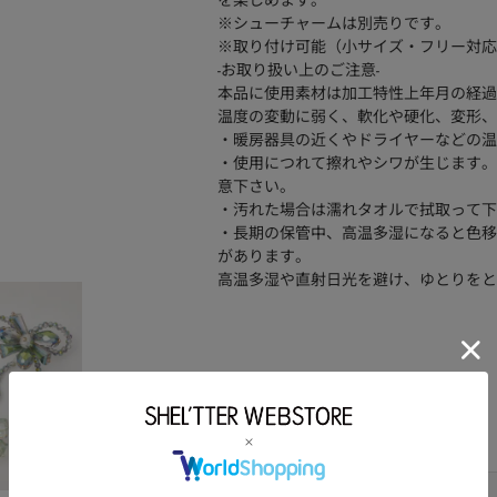
を楽しめます。
※シューチャームは別売りです。
※取り付け可能（小サイズ・フリー対応
-お取り扱い上のご注意-
本品に使用素材は加工特性上年月の経過
温度の変動に弱く、軟化や硬化、変形、
・暖房器具の近くやドライヤーなどの温
・使用につれて擦れやシワが生じます。
意下さい。
・汚れた場合は濡れタオルで拭取って下
・長期の保管中、高温多湿になると色移
があります。
高温多湿や直射日光を避け、ゆとりをと
品番
350JS157-7075
塩化ビニル樹脂
素材
サイズ
サイズ