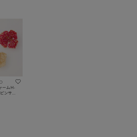
TO
ャームＨ-
ピンサイ