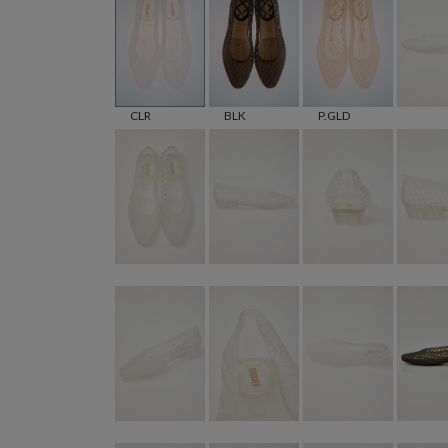
CLR
BLK
P.GLD