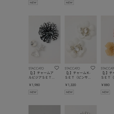
NEW
NEW
STACCATO
STACCATO
STACCA
【J.】チャームア
【J.】チャームＫ-
【J.】チ
ルビジアＳＥＴ
ＳＥＴ（ピンサイ
ＳＥＴ（
（ピンサイズフリ
ズ小）
ズ小）
￥1,980
￥1,320
￥880
ー）
NEW
NEW
NEW