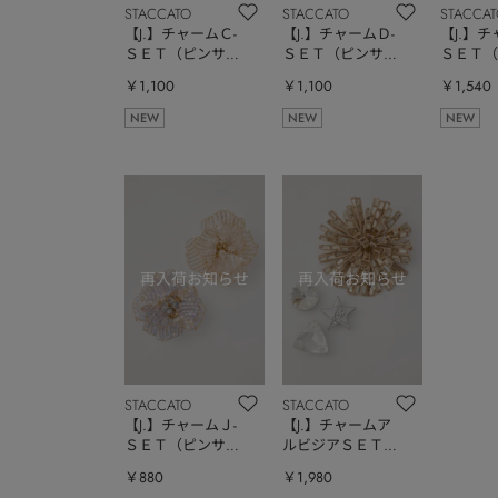
STACCATO
STACCATO
STACCA
【J.】チャームＣ-
【J.】チャームＤ-
【J.】チ
ＳＥＴ（ピンサイ
ＳＥＴ（ピンサイ
ＳＥＴ（
ズ小）
ズ小）
ズ小）
￥1,100
￥1,100
￥1,540
NEW
NEW
NEW
STACCATO
STACCATO
【J.】チャームＪ-
【J.】チャームア
ＳＥＴ（ピンサイ
ルビジアＳＥＴ
ズ小）
（ピンサイズフリ
￥880
￥1,980
ー）