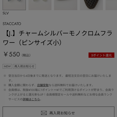
SLV
STACCATO
【J.】チャームシルバーモノクロムフラ
ワー（ピンサイズ小）
￥550
（税込）
5
ポイント還元
NEW
再入荷お知らせ
 ※ 
受注当日から4日後までに発送となります。 最短注文日の翌日にお届けいたしま
す。
 ※ 
購入金額に関わらず、
店舗受取
なら送料無料でお届けいたします。
 ※ 
会員様は、税抜¥100毎に1ポイント＝¥1でご利用頂けるポイントが貯まり、会員ラ
ンクが上がると還元率もUP！会員様限定セールや送料無料などお得な会員ランク
サービスの
詳細はこちら
。