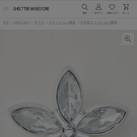
メ
ニ
ュ
TOP
>
STACCATO
>
すべて
>
ファッション雑貨
>
その他ファッション雑貨
ー
を
開
く